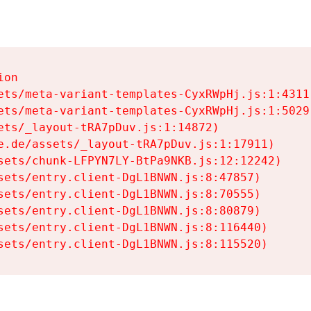
on

ets/meta-variant-templates-CyxRWpHj.js:1:4311)
ets/meta-variant-templates-CyxRWpHj.js:1:5029)
ets/_layout-tRA7pDuv.js:1:14872)

e.de/assets/_layout-tRA7pDuv.js:1:17911)

sets/chunk-LFPYN7LY-BtPa9NKB.js:12:12242)

sets/entry.client-DgL1BNWN.js:8:47857)

sets/entry.client-DgL1BNWN.js:8:70555)

sets/entry.client-DgL1BNWN.js:8:80879)

sets/entry.client-DgL1BNWN.js:8:116440)

sets/entry.client-DgL1BNWN.js:8:115520)