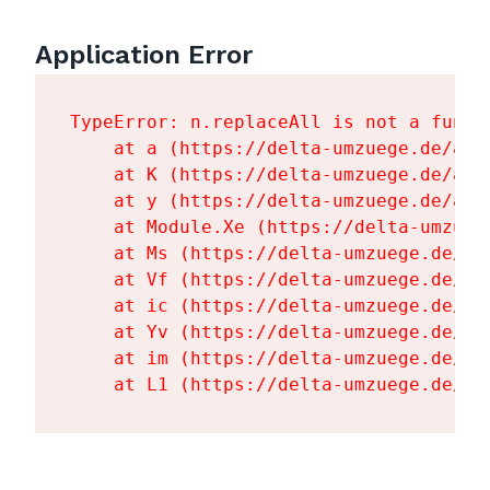
Application Error
TypeError: n.replaceAll is not a functi
    at a (https://delta-umzuege.de/ass
    at K (https://delta-umzuege.de/ass
    at y (https://delta-umzuege.de/ass
    at Module.Xe (https://delta-umzueg
    at Ms (https://delta-umzuege.de/as
    at Vf (https://delta-umzuege.de/as
    at ic (https://delta-umzuege.de/as
    at Yv (https://delta-umzuege.de/as
    at im (https://delta-umzuege.de/as
    at L1 (https://delta-umzuege.de/as