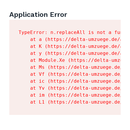
Application Error
TypeError: n.replaceAll is not a functi
    at a (https://delta-umzuege.de/ass
    at K (https://delta-umzuege.de/ass
    at y (https://delta-umzuege.de/ass
    at Module.Xe (https://delta-umzueg
    at Ms (https://delta-umzuege.de/as
    at Vf (https://delta-umzuege.de/as
    at ic (https://delta-umzuege.de/as
    at Yv (https://delta-umzuege.de/as
    at im (https://delta-umzuege.de/as
    at L1 (https://delta-umzuege.de/as