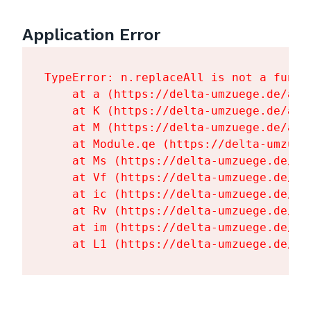
Application Error
TypeError: n.replaceAll is not a functi
    at a (https://delta-umzuege.de/ass
    at K (https://delta-umzuege.de/ass
    at M (https://delta-umzuege.de/ass
    at Module.qe (https://delta-umzueg
    at Ms (https://delta-umzuege.de/as
    at Vf (https://delta-umzuege.de/as
    at ic (https://delta-umzuege.de/as
    at Rv (https://delta-umzuege.de/as
    at im (https://delta-umzuege.de/as
    at L1 (https://delta-umzuege.de/as