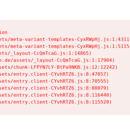
on

ets/meta-variant-templates-CyxRWpHj.js:1:4311)
ets/meta-variant-templates-CyxRWpHj.js:1:5115)
ets/_layout-CcQmTcaG.js:1:14865)

e.de/assets/_layout-CcQmTcaG.js:1:17904)

sets/chunk-LFPYN7LY-BtPa9NKB.js:12:12242)

sets/entry.client-CYvhRTZ6.js:8:47857)

sets/entry.client-CYvhRTZ6.js:8:70555)

sets/entry.client-CYvhRTZ6.js:8:80879)

sets/entry.client-CYvhRTZ6.js:8:116440)

sets/entry.client-CYvhRTZ6.js:8:115520)