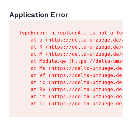
Application Error
TypeError: n.replaceAll is not a functi
    at a (https://delta-umzuege.de/ass
    at K (https://delta-umzuege.de/ass
    at M (https://delta-umzuege.de/ass
    at Module.qe (https://delta-umzueg
    at Ms (https://delta-umzuege.de/as
    at Vf (https://delta-umzuege.de/as
    at ic (https://delta-umzuege.de/as
    at Rv (https://delta-umzuege.de/as
    at im (https://delta-umzuege.de/as
    at L1 (https://delta-umzuege.de/as