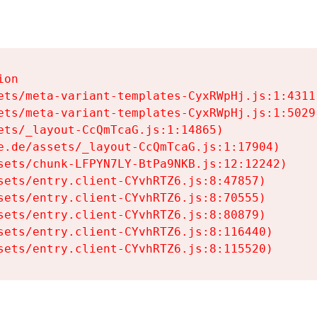
on

ets/meta-variant-templates-CyxRWpHj.js:1:4311)
ets/meta-variant-templates-CyxRWpHj.js:1:5029)
ets/_layout-CcQmTcaG.js:1:14865)

e.de/assets/_layout-CcQmTcaG.js:1:17904)

sets/chunk-LFPYN7LY-BtPa9NKB.js:12:12242)

sets/entry.client-CYvhRTZ6.js:8:47857)

sets/entry.client-CYvhRTZ6.js:8:70555)

sets/entry.client-CYvhRTZ6.js:8:80879)

sets/entry.client-CYvhRTZ6.js:8:116440)

sets/entry.client-CYvhRTZ6.js:8:115520)