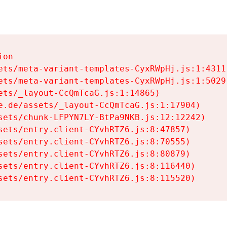
on

ets/meta-variant-templates-CyxRWpHj.js:1:4311)
ets/meta-variant-templates-CyxRWpHj.js:1:5029)
ets/_layout-CcQmTcaG.js:1:14865)

e.de/assets/_layout-CcQmTcaG.js:1:17904)

sets/chunk-LFPYN7LY-BtPa9NKB.js:12:12242)

sets/entry.client-CYvhRTZ6.js:8:47857)

sets/entry.client-CYvhRTZ6.js:8:70555)

sets/entry.client-CYvhRTZ6.js:8:80879)

sets/entry.client-CYvhRTZ6.js:8:116440)

sets/entry.client-CYvhRTZ6.js:8:115520)