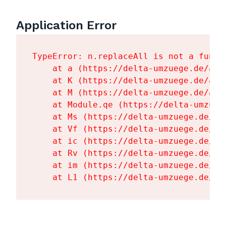
Application Error
TypeError: n.replaceAll is not a functi
    at a (https://delta-umzuege.de/ass
    at K (https://delta-umzuege.de/ass
    at M (https://delta-umzuege.de/ass
    at Module.qe (https://delta-umzueg
    at Ms (https://delta-umzuege.de/as
    at Vf (https://delta-umzuege.de/as
    at ic (https://delta-umzuege.de/as
    at Rv (https://delta-umzuege.de/as
    at im (https://delta-umzuege.de/as
    at L1 (https://delta-umzuege.de/as