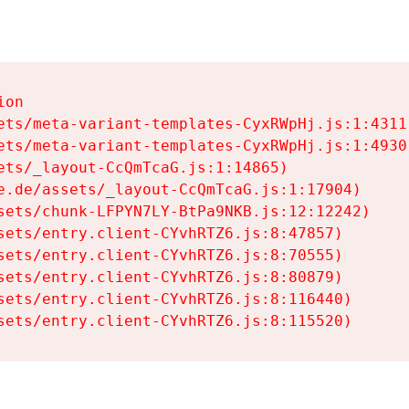
on

ets/meta-variant-templates-CyxRWpHj.js:1:4311)
ets/meta-variant-templates-CyxRWpHj.js:1:4930)
ets/_layout-CcQmTcaG.js:1:14865)

e.de/assets/_layout-CcQmTcaG.js:1:17904)

sets/chunk-LFPYN7LY-BtPa9NKB.js:12:12242)

sets/entry.client-CYvhRTZ6.js:8:47857)

sets/entry.client-CYvhRTZ6.js:8:70555)

sets/entry.client-CYvhRTZ6.js:8:80879)

sets/entry.client-CYvhRTZ6.js:8:116440)

sets/entry.client-CYvhRTZ6.js:8:115520)