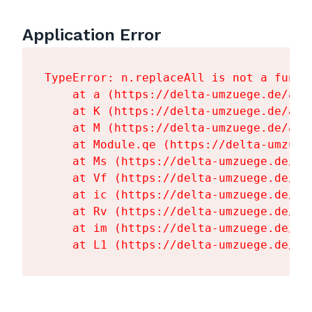
Application Error
TypeError: n.replaceAll is not a functi
    at a (https://delta-umzuege.de/ass
    at K (https://delta-umzuege.de/ass
    at M (https://delta-umzuege.de/ass
    at Module.qe (https://delta-umzueg
    at Ms (https://delta-umzuege.de/as
    at Vf (https://delta-umzuege.de/as
    at ic (https://delta-umzuege.de/as
    at Rv (https://delta-umzuege.de/as
    at im (https://delta-umzuege.de/as
    at L1 (https://delta-umzuege.de/as