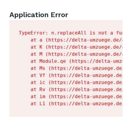
Application Error
TypeError: n.replaceAll is not a functi
    at a (https://delta-umzuege.de/ass
    at K (https://delta-umzuege.de/ass
    at M (https://delta-umzuege.de/ass
    at Module.qe (https://delta-umzueg
    at Ms (https://delta-umzuege.de/as
    at Vf (https://delta-umzuege.de/as
    at ic (https://delta-umzuege.de/as
    at Rv (https://delta-umzuege.de/as
    at im (https://delta-umzuege.de/as
    at L1 (https://delta-umzuege.de/as