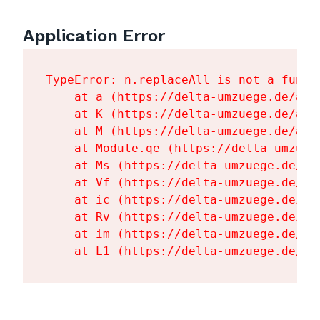
Application Error
TypeError: n.replaceAll is not a functi
    at a (https://delta-umzuege.de/ass
    at K (https://delta-umzuege.de/ass
    at M (https://delta-umzuege.de/ass
    at Module.qe (https://delta-umzueg
    at Ms (https://delta-umzuege.de/as
    at Vf (https://delta-umzuege.de/as
    at ic (https://delta-umzuege.de/as
    at Rv (https://delta-umzuege.de/as
    at im (https://delta-umzuege.de/as
    at L1 (https://delta-umzuege.de/as