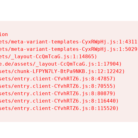
on

ets/meta-variant-templates-CyxRWpHj.js:1:4311)
ets/meta-variant-templates-CyxRWpHj.js:1:5029)
ets/_layout-CcQmTcaG.js:1:14865)

e.de/assets/_layout-CcQmTcaG.js:1:17904)

sets/chunk-LFPYN7LY-BtPa9NKB.js:12:12242)

sets/entry.client-CYvhRTZ6.js:8:47857)

sets/entry.client-CYvhRTZ6.js:8:70555)

sets/entry.client-CYvhRTZ6.js:8:80879)

sets/entry.client-CYvhRTZ6.js:8:116440)

sets/entry.client-CYvhRTZ6.js:8:115520)