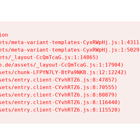
on

ets/meta-variant-templates-CyxRWpHj.js:1:4311)
ets/meta-variant-templates-CyxRWpHj.js:1:5029)
ets/_layout-CcQmTcaG.js:1:14865)

e.de/assets/_layout-CcQmTcaG.js:1:17904)

sets/chunk-LFPYN7LY-BtPa9NKB.js:12:12242)

sets/entry.client-CYvhRTZ6.js:8:47857)

sets/entry.client-CYvhRTZ6.js:8:70555)

sets/entry.client-CYvhRTZ6.js:8:80879)

sets/entry.client-CYvhRTZ6.js:8:116440)

sets/entry.client-CYvhRTZ6.js:8:115520)