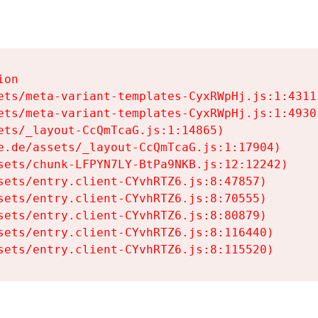
on

ets/meta-variant-templates-CyxRWpHj.js:1:4311)
ets/meta-variant-templates-CyxRWpHj.js:1:4930)
ets/_layout-CcQmTcaG.js:1:14865)

e.de/assets/_layout-CcQmTcaG.js:1:17904)

sets/chunk-LFPYN7LY-BtPa9NKB.js:12:12242)

sets/entry.client-CYvhRTZ6.js:8:47857)

sets/entry.client-CYvhRTZ6.js:8:70555)

sets/entry.client-CYvhRTZ6.js:8:80879)

sets/entry.client-CYvhRTZ6.js:8:116440)

sets/entry.client-CYvhRTZ6.js:8:115520)