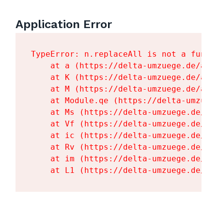
Application Error
TypeError: n.replaceAll is not a functi
    at a (https://delta-umzuege.de/ass
    at K (https://delta-umzuege.de/ass
    at M (https://delta-umzuege.de/ass
    at Module.qe (https://delta-umzueg
    at Ms (https://delta-umzuege.de/as
    at Vf (https://delta-umzuege.de/as
    at ic (https://delta-umzuege.de/as
    at Rv (https://delta-umzuege.de/as
    at im (https://delta-umzuege.de/as
    at L1 (https://delta-umzuege.de/as