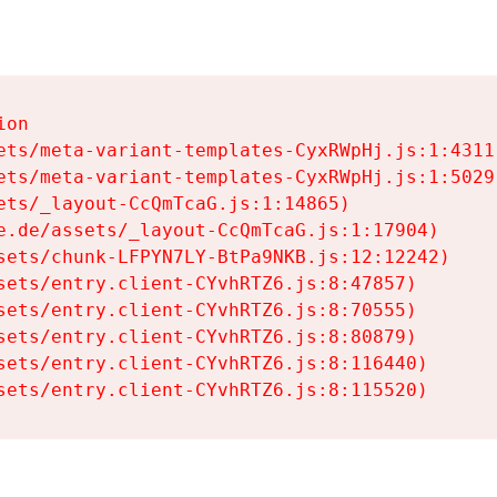
on

ets/meta-variant-templates-CyxRWpHj.js:1:4311)
ets/meta-variant-templates-CyxRWpHj.js:1:5029)
ets/_layout-CcQmTcaG.js:1:14865)

e.de/assets/_layout-CcQmTcaG.js:1:17904)

sets/chunk-LFPYN7LY-BtPa9NKB.js:12:12242)

sets/entry.client-CYvhRTZ6.js:8:47857)

sets/entry.client-CYvhRTZ6.js:8:70555)

sets/entry.client-CYvhRTZ6.js:8:80879)

sets/entry.client-CYvhRTZ6.js:8:116440)

sets/entry.client-CYvhRTZ6.js:8:115520)