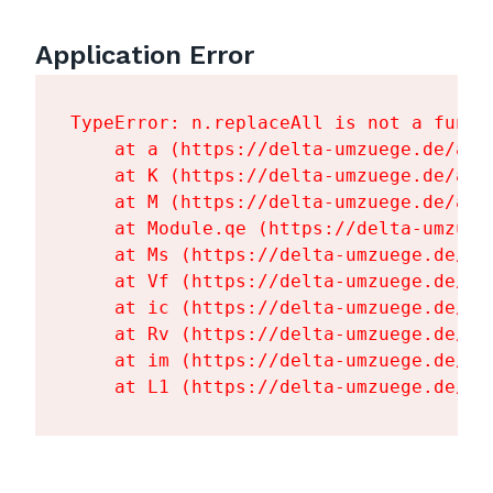
Application Error
TypeError: n.replaceAll is not a functi
    at a (https://delta-umzuege.de/ass
    at K (https://delta-umzuege.de/ass
    at M (https://delta-umzuege.de/ass
    at Module.qe (https://delta-umzueg
    at Ms (https://delta-umzuege.de/as
    at Vf (https://delta-umzuege.de/as
    at ic (https://delta-umzuege.de/as
    at Rv (https://delta-umzuege.de/as
    at im (https://delta-umzuege.de/as
    at L1 (https://delta-umzuege.de/as