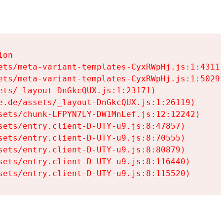
on

ets/meta-variant-templates-CyxRWpHj.js:1:4311)
ets/meta-variant-templates-CyxRWpHj.js:1:5029)
ets/_layout-DnGkcQUX.js:1:23171)

e.de/assets/_layout-DnGkcQUX.js:1:26119)

sets/chunk-LFPYN7LY-DW1MnLef.js:12:12242)

sets/entry.client-D-UTY-u9.js:8:47857)

sets/entry.client-D-UTY-u9.js:8:70555)

sets/entry.client-D-UTY-u9.js:8:80879)

sets/entry.client-D-UTY-u9.js:8:116440)

sets/entry.client-D-UTY-u9.js:8:115520)