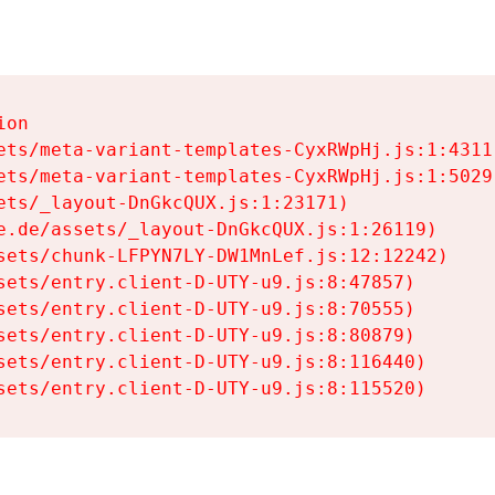
on

ets/meta-variant-templates-CyxRWpHj.js:1:4311)
ets/meta-variant-templates-CyxRWpHj.js:1:5029)
ets/_layout-DnGkcQUX.js:1:23171)

e.de/assets/_layout-DnGkcQUX.js:1:26119)

sets/chunk-LFPYN7LY-DW1MnLef.js:12:12242)

sets/entry.client-D-UTY-u9.js:8:47857)

sets/entry.client-D-UTY-u9.js:8:70555)

sets/entry.client-D-UTY-u9.js:8:80879)

sets/entry.client-D-UTY-u9.js:8:116440)

sets/entry.client-D-UTY-u9.js:8:115520)