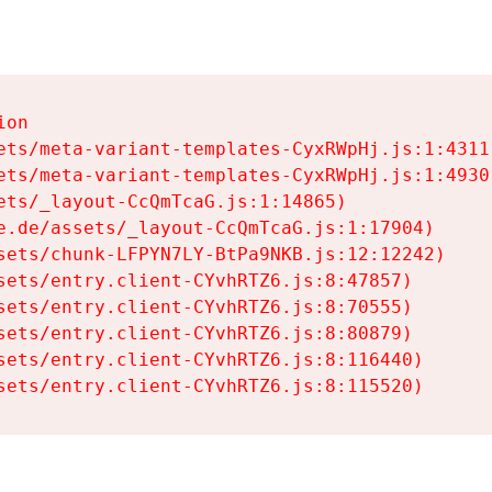
on

ets/meta-variant-templates-CyxRWpHj.js:1:4311)
ets/meta-variant-templates-CyxRWpHj.js:1:4930)
ets/_layout-CcQmTcaG.js:1:14865)

e.de/assets/_layout-CcQmTcaG.js:1:17904)

sets/chunk-LFPYN7LY-BtPa9NKB.js:12:12242)

sets/entry.client-CYvhRTZ6.js:8:47857)

sets/entry.client-CYvhRTZ6.js:8:70555)

sets/entry.client-CYvhRTZ6.js:8:80879)

sets/entry.client-CYvhRTZ6.js:8:116440)

sets/entry.client-CYvhRTZ6.js:8:115520)