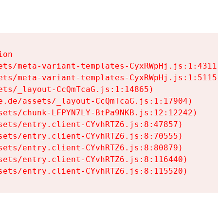
on

ets/meta-variant-templates-CyxRWpHj.js:1:4311)
ets/meta-variant-templates-CyxRWpHj.js:1:5115)
ets/_layout-CcQmTcaG.js:1:14865)

e.de/assets/_layout-CcQmTcaG.js:1:17904)

sets/chunk-LFPYN7LY-BtPa9NKB.js:12:12242)

sets/entry.client-CYvhRTZ6.js:8:47857)

sets/entry.client-CYvhRTZ6.js:8:70555)

sets/entry.client-CYvhRTZ6.js:8:80879)

sets/entry.client-CYvhRTZ6.js:8:116440)

sets/entry.client-CYvhRTZ6.js:8:115520)