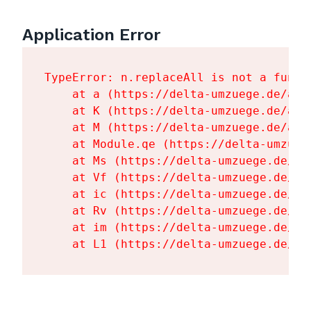
Application Error
TypeError: n.replaceAll is not a functi
    at a (https://delta-umzuege.de/ass
    at K (https://delta-umzuege.de/ass
    at M (https://delta-umzuege.de/ass
    at Module.qe (https://delta-umzueg
    at Ms (https://delta-umzuege.de/as
    at Vf (https://delta-umzuege.de/as
    at ic (https://delta-umzuege.de/as
    at Rv (https://delta-umzuege.de/as
    at im (https://delta-umzuege.de/as
    at L1 (https://delta-umzuege.de/as