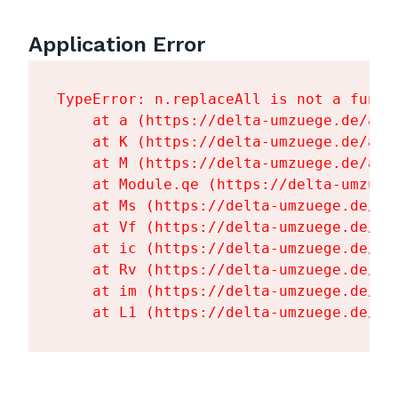
Application Error
TypeError: n.replaceAll is not a functi
    at a (https://delta-umzuege.de/ass
    at K (https://delta-umzuege.de/ass
    at M (https://delta-umzuege.de/ass
    at Module.qe (https://delta-umzueg
    at Ms (https://delta-umzuege.de/as
    at Vf (https://delta-umzuege.de/as
    at ic (https://delta-umzuege.de/as
    at Rv (https://delta-umzuege.de/as
    at im (https://delta-umzuege.de/as
    at L1 (https://delta-umzuege.de/as