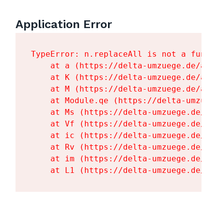
Application Error
TypeError: n.replaceAll is not a functi
    at a (https://delta-umzuege.de/ass
    at K (https://delta-umzuege.de/ass
    at M (https://delta-umzuege.de/ass
    at Module.qe (https://delta-umzueg
    at Ms (https://delta-umzuege.de/as
    at Vf (https://delta-umzuege.de/as
    at ic (https://delta-umzuege.de/as
    at Rv (https://delta-umzuege.de/as
    at im (https://delta-umzuege.de/as
    at L1 (https://delta-umzuege.de/as