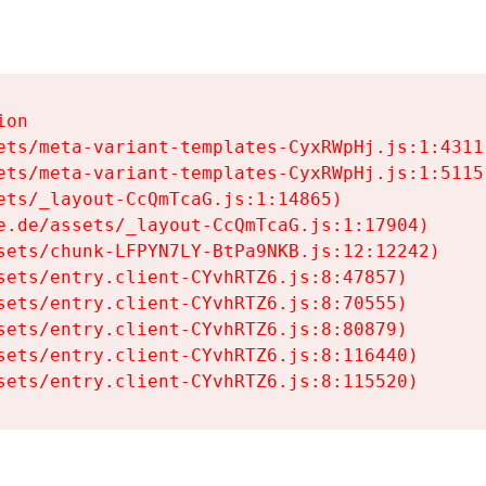
on

ets/meta-variant-templates-CyxRWpHj.js:1:4311)
ets/meta-variant-templates-CyxRWpHj.js:1:5115)
ets/_layout-CcQmTcaG.js:1:14865)

e.de/assets/_layout-CcQmTcaG.js:1:17904)

sets/chunk-LFPYN7LY-BtPa9NKB.js:12:12242)

sets/entry.client-CYvhRTZ6.js:8:47857)

sets/entry.client-CYvhRTZ6.js:8:70555)

sets/entry.client-CYvhRTZ6.js:8:80879)

sets/entry.client-CYvhRTZ6.js:8:116440)

sets/entry.client-CYvhRTZ6.js:8:115520)