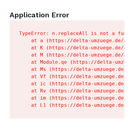
Application Error
TypeError: n.replaceAll is not a functi
    at a (https://delta-umzuege.de/ass
    at K (https://delta-umzuege.de/ass
    at M (https://delta-umzuege.de/ass
    at Module.qe (https://delta-umzueg
    at Ms (https://delta-umzuege.de/as
    at Vf (https://delta-umzuege.de/as
    at ic (https://delta-umzuege.de/as
    at Rv (https://delta-umzuege.de/as
    at im (https://delta-umzuege.de/as
    at L1 (https://delta-umzuege.de/as