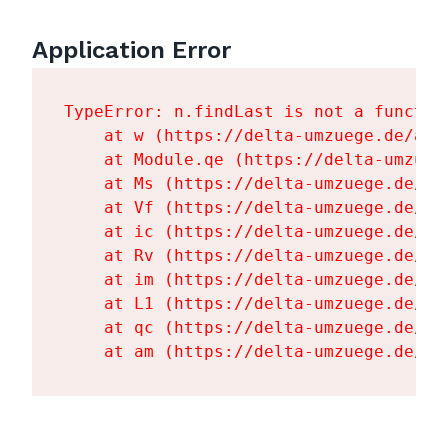
Application Error
TypeError: n.findLast is not a function
    at w (https://delta-umzuege.de/ass
    at Module.qe (https://delta-umzueg
    at Ms (https://delta-umzuege.de/as
    at Vf (https://delta-umzuege.de/as
    at ic (https://delta-umzuege.de/as
    at Rv (https://delta-umzuege.de/as
    at im (https://delta-umzuege.de/as
    at L1 (https://delta-umzuege.de/as
    at qc (https://delta-umzuege.de/as
    at am (https://delta-umzuege.de/as