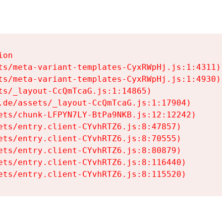
on

ts/meta-variant-templates-CyxRWpHj.js:1:4311)

ts/meta-variant-templates-CyxRWpHj.js:1:4930)

ts/_layout-CcQmTcaG.js:1:14865)

.de/assets/_layout-CcQmTcaG.js:1:17904)

ets/chunk-LFPYN7LY-BtPa9NKB.js:12:12242)

ets/entry.client-CYvhRTZ6.js:8:47857)

ets/entry.client-CYvhRTZ6.js:8:70555)

ets/entry.client-CYvhRTZ6.js:8:80879)

ets/entry.client-CYvhRTZ6.js:8:116440)

ets/entry.client-CYvhRTZ6.js:8:115520)