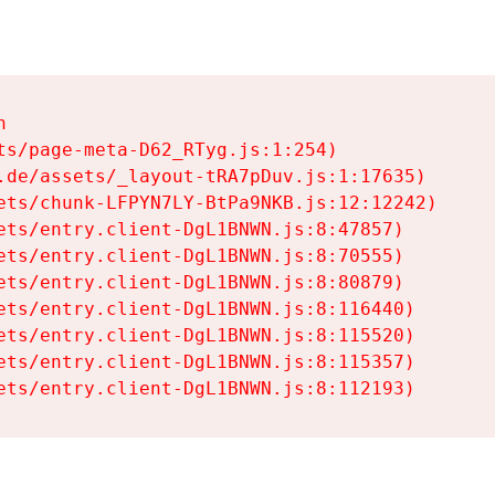


ts/page-meta-D62_RTyg.js:1:254)

.de/assets/_layout-tRA7pDuv.js:1:17635)

ets/chunk-LFPYN7LY-BtPa9NKB.js:12:12242)

ets/entry.client-DgL1BNWN.js:8:47857)

ets/entry.client-DgL1BNWN.js:8:70555)

ets/entry.client-DgL1BNWN.js:8:80879)

ets/entry.client-DgL1BNWN.js:8:116440)

ets/entry.client-DgL1BNWN.js:8:115520)

ets/entry.client-DgL1BNWN.js:8:115357)

ets/entry.client-DgL1BNWN.js:8:112193)