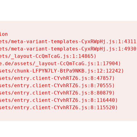
on

ets/meta-variant-templates-CyxRWpHj.js:1:4311)
ets/meta-variant-templates-CyxRWpHj.js:1:4930)
ets/_layout-CcQmTcaG.js:1:14865)

e.de/assets/_layout-CcQmTcaG.js:1:17904)

sets/chunk-LFPYN7LY-BtPa9NKB.js:12:12242)

sets/entry.client-CYvhRTZ6.js:8:47857)

sets/entry.client-CYvhRTZ6.js:8:70555)

sets/entry.client-CYvhRTZ6.js:8:80879)

sets/entry.client-CYvhRTZ6.js:8:116440)

sets/entry.client-CYvhRTZ6.js:8:115520)