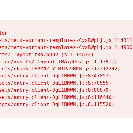
on

ets/meta-variant-templates-CyxRWpHj.js:1:4311)
ets/meta-variant-templates-CyxRWpHj.js:1:4930)
ets/_layout-tRA7pDuv.js:1:14872)

e.de/assets/_layout-tRA7pDuv.js:1:17911)

sets/chunk-LFPYN7LY-BtPa9NKB.js:12:12242)

sets/entry.client-DgL1BNWN.js:8:47857)

sets/entry.client-DgL1BNWN.js:8:70555)

sets/entry.client-DgL1BNWN.js:8:80879)

sets/entry.client-DgL1BNWN.js:8:116440)

sets/entry.client-DgL1BNWN.js:8:115520)