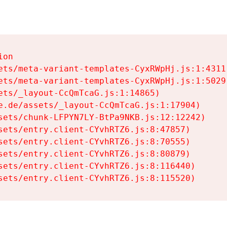
on

ets/meta-variant-templates-CyxRWpHj.js:1:4311)
ets/meta-variant-templates-CyxRWpHj.js:1:5029)
ets/_layout-CcQmTcaG.js:1:14865)

e.de/assets/_layout-CcQmTcaG.js:1:17904)

sets/chunk-LFPYN7LY-BtPa9NKB.js:12:12242)

sets/entry.client-CYvhRTZ6.js:8:47857)

sets/entry.client-CYvhRTZ6.js:8:70555)

sets/entry.client-CYvhRTZ6.js:8:80879)

sets/entry.client-CYvhRTZ6.js:8:116440)

sets/entry.client-CYvhRTZ6.js:8:115520)