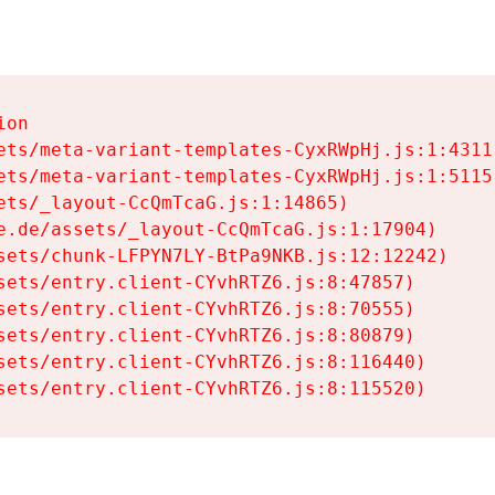
on

ets/meta-variant-templates-CyxRWpHj.js:1:4311)
ets/meta-variant-templates-CyxRWpHj.js:1:5115)
ets/_layout-CcQmTcaG.js:1:14865)

e.de/assets/_layout-CcQmTcaG.js:1:17904)

sets/chunk-LFPYN7LY-BtPa9NKB.js:12:12242)

sets/entry.client-CYvhRTZ6.js:8:47857)

sets/entry.client-CYvhRTZ6.js:8:70555)

sets/entry.client-CYvhRTZ6.js:8:80879)

sets/entry.client-CYvhRTZ6.js:8:116440)

sets/entry.client-CYvhRTZ6.js:8:115520)