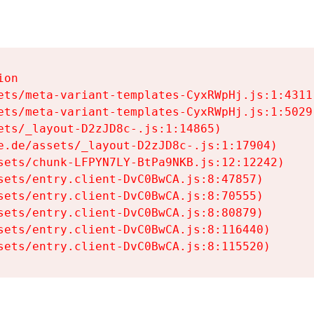
on

ets/meta-variant-templates-CyxRWpHj.js:1:4311)
ets/meta-variant-templates-CyxRWpHj.js:1:5029)
ets/_layout-D2zJD8c-.js:1:14865)

e.de/assets/_layout-D2zJD8c-.js:1:17904)

sets/chunk-LFPYN7LY-BtPa9NKB.js:12:12242)

sets/entry.client-DvC0BwCA.js:8:47857)

sets/entry.client-DvC0BwCA.js:8:70555)

sets/entry.client-DvC0BwCA.js:8:80879)

sets/entry.client-DvC0BwCA.js:8:116440)

sets/entry.client-DvC0BwCA.js:8:115520)