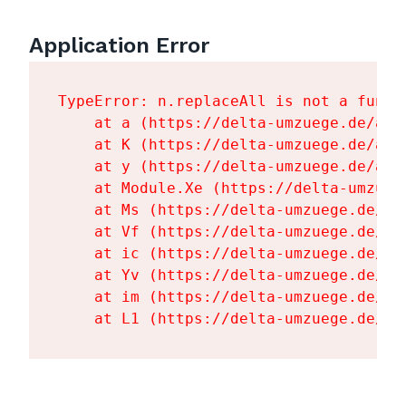
Application Error
TypeError: n.replaceAll is not a functi
    at a (https://delta-umzuege.de/ass
    at K (https://delta-umzuege.de/ass
    at y (https://delta-umzuege.de/ass
    at Module.Xe (https://delta-umzueg
    at Ms (https://delta-umzuege.de/as
    at Vf (https://delta-umzuege.de/as
    at ic (https://delta-umzuege.de/as
    at Yv (https://delta-umzuege.de/as
    at im (https://delta-umzuege.de/as
    at L1 (https://delta-umzuege.de/as