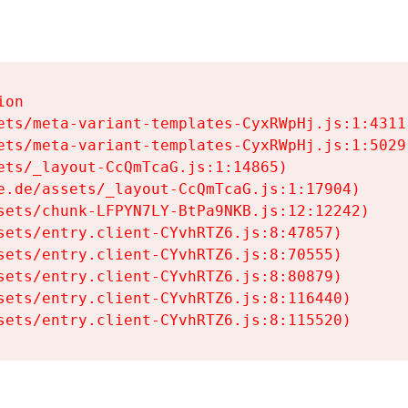
on

ets/meta-variant-templates-CyxRWpHj.js:1:4311)
ets/meta-variant-templates-CyxRWpHj.js:1:5029)
ets/_layout-CcQmTcaG.js:1:14865)

e.de/assets/_layout-CcQmTcaG.js:1:17904)

sets/chunk-LFPYN7LY-BtPa9NKB.js:12:12242)

sets/entry.client-CYvhRTZ6.js:8:47857)

sets/entry.client-CYvhRTZ6.js:8:70555)

sets/entry.client-CYvhRTZ6.js:8:80879)

sets/entry.client-CYvhRTZ6.js:8:116440)

sets/entry.client-CYvhRTZ6.js:8:115520)