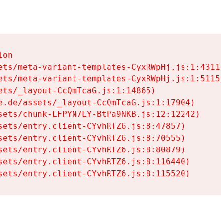
on

ets/meta-variant-templates-CyxRWpHj.js:1:4311)
ets/meta-variant-templates-CyxRWpHj.js:1:5115)
ets/_layout-CcQmTcaG.js:1:14865)

e.de/assets/_layout-CcQmTcaG.js:1:17904)

sets/chunk-LFPYN7LY-BtPa9NKB.js:12:12242)

sets/entry.client-CYvhRTZ6.js:8:47857)

sets/entry.client-CYvhRTZ6.js:8:70555)

sets/entry.client-CYvhRTZ6.js:8:80879)

sets/entry.client-CYvhRTZ6.js:8:116440)

sets/entry.client-CYvhRTZ6.js:8:115520)