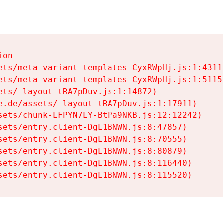
on

ets/meta-variant-templates-CyxRWpHj.js:1:4311)
ets/meta-variant-templates-CyxRWpHj.js:1:5115)
ets/_layout-tRA7pDuv.js:1:14872)

e.de/assets/_layout-tRA7pDuv.js:1:17911)

sets/chunk-LFPYN7LY-BtPa9NKB.js:12:12242)

sets/entry.client-DgL1BNWN.js:8:47857)

sets/entry.client-DgL1BNWN.js:8:70555)

sets/entry.client-DgL1BNWN.js:8:80879)

sets/entry.client-DgL1BNWN.js:8:116440)

sets/entry.client-DgL1BNWN.js:8:115520)