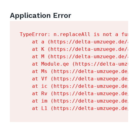
Application Error
TypeError: n.replaceAll is not a functi
    at a (https://delta-umzuege.de/ass
    at K (https://delta-umzuege.de/ass
    at M (https://delta-umzuege.de/ass
    at Module.qe (https://delta-umzueg
    at Ms (https://delta-umzuege.de/as
    at Vf (https://delta-umzuege.de/as
    at ic (https://delta-umzuege.de/as
    at Rv (https://delta-umzuege.de/as
    at im (https://delta-umzuege.de/as
    at L1 (https://delta-umzuege.de/as