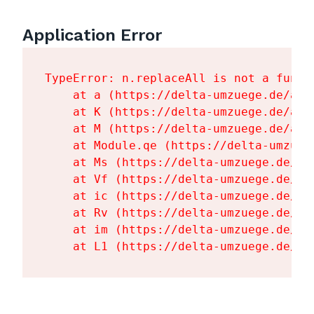
Application Error
TypeError: n.replaceAll is not a functi
    at a (https://delta-umzuege.de/ass
    at K (https://delta-umzuege.de/ass
    at M (https://delta-umzuege.de/ass
    at Module.qe (https://delta-umzueg
    at Ms (https://delta-umzuege.de/as
    at Vf (https://delta-umzuege.de/as
    at ic (https://delta-umzuege.de/as
    at Rv (https://delta-umzuege.de/as
    at im (https://delta-umzuege.de/as
    at L1 (https://delta-umzuege.de/as