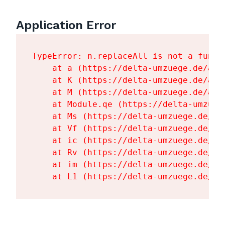
Application Error
TypeError: n.replaceAll is not a functi
    at a (https://delta-umzuege.de/ass
    at K (https://delta-umzuege.de/ass
    at M (https://delta-umzuege.de/ass
    at Module.qe (https://delta-umzueg
    at Ms (https://delta-umzuege.de/as
    at Vf (https://delta-umzuege.de/as
    at ic (https://delta-umzuege.de/as
    at Rv (https://delta-umzuege.de/as
    at im (https://delta-umzuege.de/as
    at L1 (https://delta-umzuege.de/as