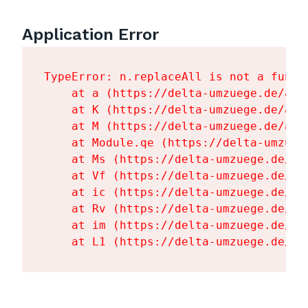
Application Error
TypeError: n.replaceAll is not a functi
    at a (https://delta-umzuege.de/ass
    at K (https://delta-umzuege.de/ass
    at M (https://delta-umzuege.de/ass
    at Module.qe (https://delta-umzueg
    at Ms (https://delta-umzuege.de/as
    at Vf (https://delta-umzuege.de/as
    at ic (https://delta-umzuege.de/as
    at Rv (https://delta-umzuege.de/as
    at im (https://delta-umzuege.de/as
    at L1 (https://delta-umzuege.de/as