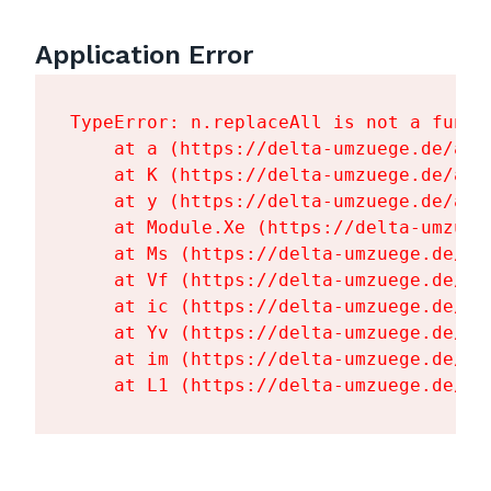
Application Error
TypeError: n.replaceAll is not a functi
    at a (https://delta-umzuege.de/ass
    at K (https://delta-umzuege.de/ass
    at y (https://delta-umzuege.de/ass
    at Module.Xe (https://delta-umzueg
    at Ms (https://delta-umzuege.de/as
    at Vf (https://delta-umzuege.de/as
    at ic (https://delta-umzuege.de/as
    at Yv (https://delta-umzuege.de/as
    at im (https://delta-umzuege.de/as
    at L1 (https://delta-umzuege.de/as