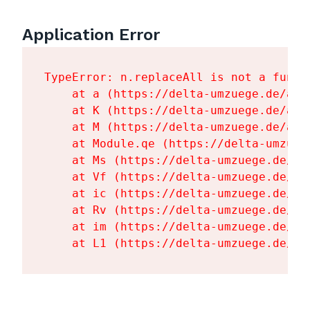
Application Error
TypeError: n.replaceAll is not a functi
    at a (https://delta-umzuege.de/ass
    at K (https://delta-umzuege.de/ass
    at M (https://delta-umzuege.de/ass
    at Module.qe (https://delta-umzueg
    at Ms (https://delta-umzuege.de/as
    at Vf (https://delta-umzuege.de/as
    at ic (https://delta-umzuege.de/as
    at Rv (https://delta-umzuege.de/as
    at im (https://delta-umzuege.de/as
    at L1 (https://delta-umzuege.de/as