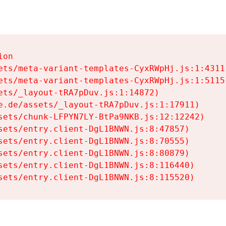
on

ets/meta-variant-templates-CyxRWpHj.js:1:4311)
ets/meta-variant-templates-CyxRWpHj.js:1:5115)
ets/_layout-tRA7pDuv.js:1:14872)

e.de/assets/_layout-tRA7pDuv.js:1:17911)

sets/chunk-LFPYN7LY-BtPa9NKB.js:12:12242)

sets/entry.client-DgL1BNWN.js:8:47857)

sets/entry.client-DgL1BNWN.js:8:70555)

sets/entry.client-DgL1BNWN.js:8:80879)

sets/entry.client-DgL1BNWN.js:8:116440)

sets/entry.client-DgL1BNWN.js:8:115520)