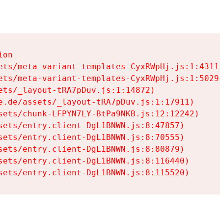
on

ets/meta-variant-templates-CyxRWpHj.js:1:4311)
ets/meta-variant-templates-CyxRWpHj.js:1:5029)
ets/_layout-tRA7pDuv.js:1:14872)

e.de/assets/_layout-tRA7pDuv.js:1:17911)

sets/chunk-LFPYN7LY-BtPa9NKB.js:12:12242)

sets/entry.client-DgL1BNWN.js:8:47857)

sets/entry.client-DgL1BNWN.js:8:70555)

sets/entry.client-DgL1BNWN.js:8:80879)

sets/entry.client-DgL1BNWN.js:8:116440)

sets/entry.client-DgL1BNWN.js:8:115520)