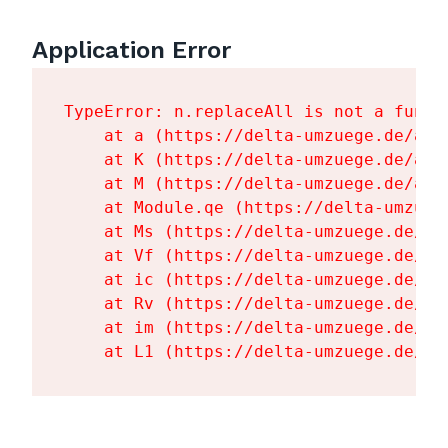
Application Error
TypeError: n.replaceAll is not a functi
    at a (https://delta-umzuege.de/ass
    at K (https://delta-umzuege.de/ass
    at M (https://delta-umzuege.de/ass
    at Module.qe (https://delta-umzueg
    at Ms (https://delta-umzuege.de/as
    at Vf (https://delta-umzuege.de/as
    at ic (https://delta-umzuege.de/as
    at Rv (https://delta-umzuege.de/as
    at im (https://delta-umzuege.de/as
    at L1 (https://delta-umzuege.de/as