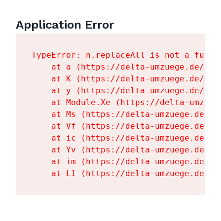
Application Error
TypeError: n.replaceAll is not a functi
    at a (https://delta-umzuege.de/ass
    at K (https://delta-umzuege.de/ass
    at y (https://delta-umzuege.de/ass
    at Module.Xe (https://delta-umzueg
    at Ms (https://delta-umzuege.de/as
    at Vf (https://delta-umzuege.de/as
    at ic (https://delta-umzuege.de/as
    at Yv (https://delta-umzuege.de/as
    at im (https://delta-umzuege.de/as
    at L1 (https://delta-umzuege.de/as